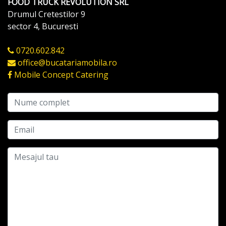
FOOD TRUCK REVOLUTION SRL
Drumul Cretestilor 9
sector 4, Bucuresti
0720.602.842
office@bucatariamobila.ro
Mobile Concept Catering